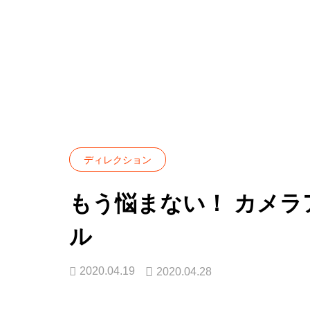
HR
con
SERVICE
BLOG
ディレクション
もう悩まない
採用コ
HR 領域の各種サービスを
ディレクション
ご紹介します
計画策
立地最悪の行列ラーメン屋が教え
な
もう悩まない！ カメラ
てくれる、早期離職の「本当の理
で
母集団
由」
ル
2
2026.03.27
2020.04.19
2020.04.28