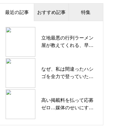
最近の記事
おすすめ記事
特集
立地最悪の行列ラーメン
屋が教えてくれる、早期
離職の「本当の理由」
なぜ、私は間違ったハシ
ゴを全力で登っていたの
か？
高い掲載料を払って応募
ゼロ…媒体のせいにする
前に確認すべき15のリス
ト