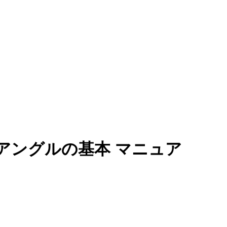
HR creat
sulting
採用クリアティブ
！ カメラアングルの基本 マニュアル
ンサルティング
採用資料
定
採用動画
ぜ、私は間違ったハシゴを全力
高い掲載料を払っ
アングルの基本 マニュア
登っていたのか？
体のせいにする前
形成
採用ホームページ
のリスト
026.03.25
2026.03.24