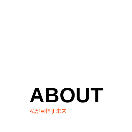
HR
con
SERVICE
ABOUT
採用コ
HR 領域の各種サービスを
ご紹介します
計画策
立地最悪の行列ラーメン屋が教え
な
てくれる、早期離職の「本当の理
で
ABOUT
母集団
由」
2
2026.03.27
私が目指す未来